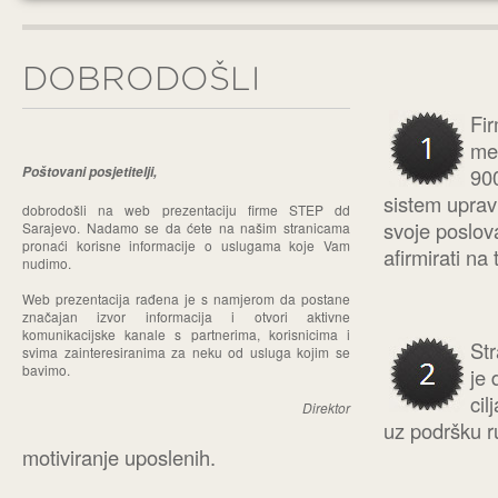
DOBRODOŠLI
Fi
me
Poštovani posjetitelji,
900
sistem upravl
dobrodošli na web prezentaciju firme STEP dd
svoje poslova
Sarajevo. Nadamo se da ćete na našim stranicama
pronaći korisne informacije o uslugama koje Vam
afirmirati na 
nudimo.
Web prezentacija rađena je s namjerom da postane
značajan izvor informacija i otvori aktivne
komunikacijske kanale s partnerima, korisnicima i
Str
svima zainteresiranima za neku od usluga kojim se
bavimo.
je 
cil
Direktor
uz podršku r
motiviranje uposlenih.